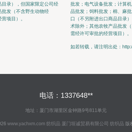
品目录），但国家限定公司经
批发；电气设备批发；计算机
品批发（不含野生动物经
品批发；饲料批发；棉、麻批
经营项目）。
口（不另附进出口商品目录）
术除外；其他农牧产品批发（
需经许可审批的经营项目）。
如若转载，请注明出处：http://www.
电话：1337648**
地址：厦门市湖里区金钟路9号811单元
2026
www.yachxm.com
纺织品
厦门垣诚贸易有限公司
纺织品
版