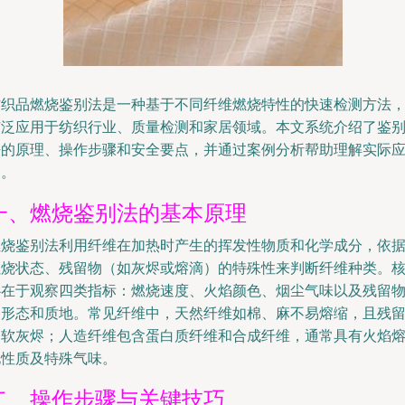
纺织品燃烧鉴别法是一种基于不同纤维燃烧特性的快速检测方法
广泛应用于纺织行业、质量检测和家居领域。本文系统介绍了鉴
法的原理、操作步骤和安全要点，并通过案例分析帮助理解实际
用。
一、燃烧鉴别法的基本原理
燃烧鉴别法利用纤维在加热时产生的挥发性物质和化学成分，依
燃烧状态、残留物（如灰烬或熔滴）的特殊性来判断纤维种类。
心在于观察四类指标：燃烧速度、火焰颜色、烟尘气味以及残留
的形态和质地。常见纤维中，天然纤维如棉、麻不易熔缩，且残
细软灰烬；人造纤维包含蛋白质纤维和合成纤维，通常具有火焰
化性质及特殊气味。
二、操作步骤与关键技巧