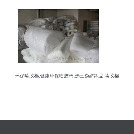
环保喷胶棉,健康环保喷胶棉,选三焱纺织品,喷胶棉
批发