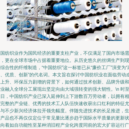
中国纺织业作为国民经济的重要支柱产业，不仅满足了国内市场
求，更在全球市场中占据着重要地位。从历史悠久的丝绸生产到
综合性的纤维制造，“中国纺织”这一标签已从“廉价工厂”演变为“
效、优质、创新”的代名词。本文旨在探讨中国纺织业在面临劳动
本上升、环保压力剧增的背景下，如何通过技术创新、品牌升级
业融入全球分工展现出坚定向由大域强转变的强大韧性。\n 时
今日，中国纺织产业已深入延伸到上下游数百万劳动者，以拥有
对完整的产业链、优秀的技术工人队伍快速收获出口红利的特征
显与不少新兴经济体拉开领先幅度。伴随先进技术的长足推进，
产产品也不再仅仅定位于常见量比逐步趋于国际水平质量的更新
态向着如自功能性至某种消旧程产业化跨度同前的宏大扩容运行